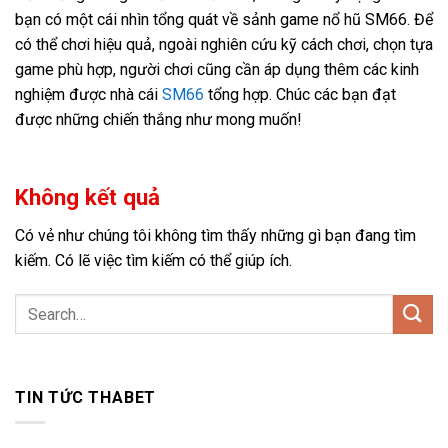
bạn có một cái nhìn tổng quát về sảnh game nổ hũ SM66. Để
có thể chơi hiệu quả, ngoài nghiên cứu kỹ cách chơi, chọn tựa
game phù hợp, người chơi cũng cần áp dụng thêm các kinh
nghiệm được nhà cái
SM66
tổng hợp. Chúc các bạn đạt
được những chiến thắng như mong muốn!
Không kết quả
Có vẻ như chúng tôi không tìm thấy những gì bạn đang tìm
kiếm. Có lẽ việc tìm kiếm có thể giúp ích.
TIN TỨC THABET