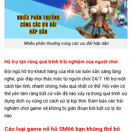
Nhiều phần thưởng cùng các ưu đãi hấp dẫn
Hỗ trợ tận răng quá trình trải nghiệm của người chơi
Đội ngũ hỗ trợ khách hàng của nhà cái luôn sẵn sàng lắng
nghe, giải đáp mọi thắc mắc từ người chơi 24/7. Hỗ trợ một
cách tận tình, nhanh chóng, hiệu quả nhất có thể. Hội viên có
thể yên tâm rằng bất cứ vấn đề nào xảy ra trong quá trình sử
dụng dịch vụ cũng có cách xử lý kịp thời. Đảm bảo các trải
nghiệm chơi game sẽ không bị gián đoạn bởi bất cứ lý do
nào.
Các loại game nổ hũ SM66 bạn không thể bỏ