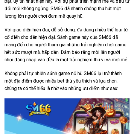
bật, uy tín nhất hiện nay. Với sự phát triển mạnh mẽ và đầu tư
đổi mới không ngừng. SM66 đã nhanh chóng thu hút một
lượng lớn người chơi đam mê quay hũ.
Với giao diện hiện đại, dễ sử dụng, đa dạng nhiều thể loại từ
cổ điển cho đến hiện đại. Sảnh game này của SM66 đã
mang đến cho người tham gia những trải nghiệm chơi game
hết sức mượt mà, hấp dẫn. Đảm bảo rằng mỗi lần người
chơi đăng nhập vào đều là một trải nghiệm thú vị và mới mẻ.
Không phải tự nhiên sảnh game nổ hũ SM66 lại trở thành
một địa điểm được nhiều bet thủ yêu thích và lựa chọn,
chúng ta có thể hiểu là nhờ vào những ưu điểm như sau: