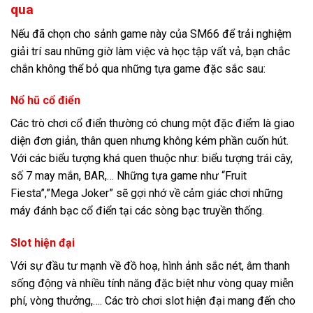
qua
Nếu đã chọn cho sảnh game này của SM66 để trải nghiệm
giải trí sau những giờ làm việc và học tập vất vả, bạn chắc
chắn không thể bỏ qua những tựa game đặc sắc sau:
Nổ hũ cổ điển
Các trò chơi cổ điển thường có chung một đặc điểm là giao
diện đơn giản, thân quen nhưng không kém phần cuốn hút.
Với các biểu tượng khá quen thuộc như: biểu tượng trái cây,
số 7 may mắn, BAR,… Những tựa game như “Fruit
Fiesta”,”Mega Joker” sẽ gợi nhớ về cảm giác chơi những
máy đánh bạc cổ điển tại các sòng bạc truyền thống.
Slot hiện đại
Với sự đầu tư mạnh về đồ hoạ, hình ảnh sắc nét, âm thanh
sống động và nhiều tính năng đặc biệt như vòng quay miễn
phí, vòng thưởng,…. Các trò chơi slot hiện đại mang đến cho